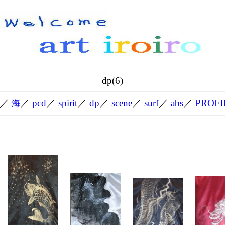
dp(6)
／
／
pcd
／
spirit
／
dp
／
scene
／
surf
／
abs
／
PROFI
海