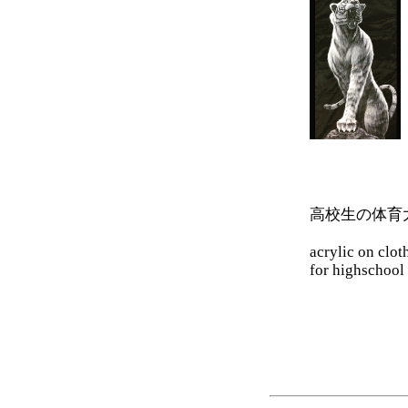
高校生の体育
acrylic on clo
for highschool